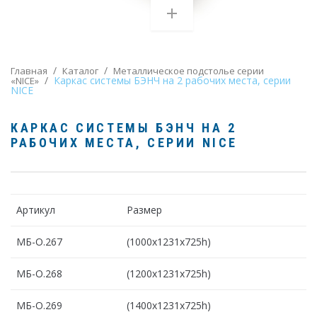
/
/
Главная
Каталог
Металлическое подстолье серии
/
Каркас системы БЭНЧ на 2 рабочих места, серии
«NICE»
NICE
КАРКАС СИСТЕМЫ БЭНЧ НА 2
РАБОЧИХ МЕСТА
, СЕРИИ NICE
Артикул
Размер
МБ-О.267
(1000х1231х725h)
МБ-О.268
(1200х1231х725h)
МБ-О.269
(1400х1231х725h)