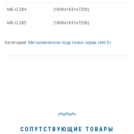
МБ-О.284
(1600х1631х725h)
МБ-О.285
(1800х1631х725h)
Категория:
Металлическое подстолье серии «NICE»
СОПУТСТВУЮЩИЕ ТОВАРЫ