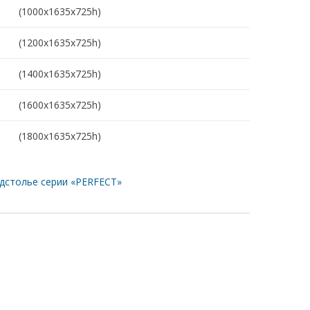
(1000х1635х725h)
(1200х1635х725h)
(1400х1635х725h)
(1600х1635х725h)
(1800х1635х725h)
дстолье серии «PERFECT»