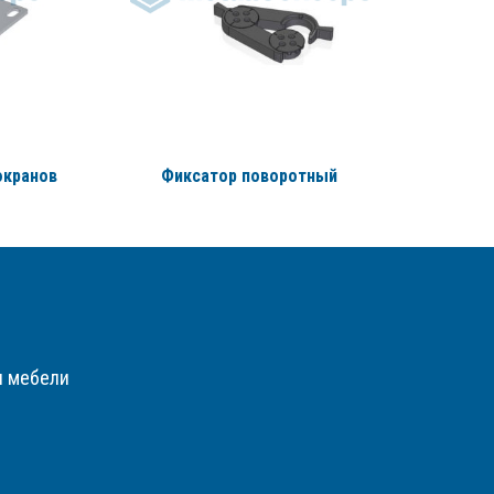
экранов
Фиксатор поворотный
Под
я мебели