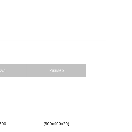
кул
Размер
800
(800х400х20)